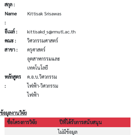
สกุล :
Name
Kittisak Srisawas
:
อีเมล์ :
kittisakd_s@rmutl.ac.th
คณะ :
วิศวกรรมศาสตร์
สาขา :
ครุศาสตร์
อุตสาหกรรมและ
เทคโนโลยี
หลักสูตร
ค.อ.บ.วิศวกรรม
:
ไฟฟ้า-วิศวกรรม
ไฟฟ้า
ข้อมูลงานวิจัย
ชื่อโครงการวิจัย
ปีที่ได้รับการสนับสนุน
ไม่มีข้อมูล